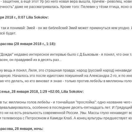
 - защитник, а ещё этот Ур (из него новая вера вышла, причём - революц. нови
ечность" даже не рассматривалась. Кроме того: Пелевин у тёзки птица, ясно ска
я 2018 г., 0:07 Lilia Sokolov:
так и понимай: Змей - он же библейский Змий может прикинуться кем угодно. 
всё будет.
арасова (28 января 2018 г., 1:18):
 По "Дождю" недавно интересное интервью было с Д.Быковым - я понял, что они
асен, он правдивей их в десять раз...
у вещь я понял, Лиля, это страшная правда: народ (русский народ) ненавид
арную. Началось это после идиотских покушений на Александра 2-го, и по инерц
аю что делать, но кто виноват я знаю - только против
лебеды
в миллионы голов
енье, 28 января 2018, 1:29 +02:00, Lilia Sokolov:
в ты: миллионы голов
лебеды
- и тончайшая "прослойка": одно название чего
девальвировалось, особенно в последние десять-пятнадцать лет. И Грядущий 
то ни на есть реальность современной России. Увы. Массы глухо ненавидят всё
и телевизора с Петросяном и Камеди Клаб. А конец культуры предшествует ко
арасова, 28 января, ночь: