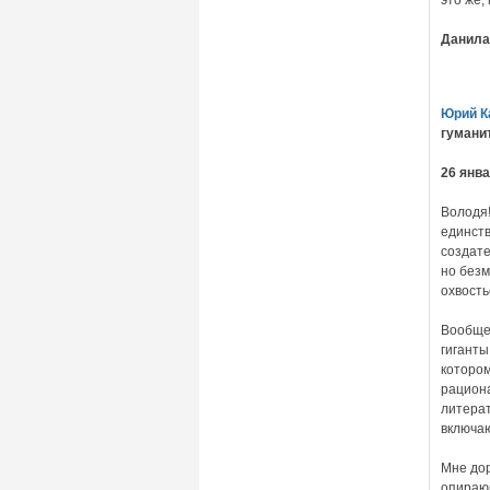
Данила
Юрий К
гумани
26 янва
Володя!
единств
создате
но безм
охвость
Вообще,
гиганты
котором
рациона
литерат
включаю
Мне дор
опираю