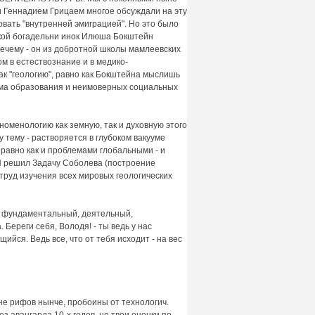
и Геннадием Грицаем многое обсуждали на эту
овать "внутренней эмиграцией". Но это было
ской богадельни инок Илюша Бокштейн
ему - он из добротной школы мамлеевских
ном в естествознание и в медико-
ак "геологию", равно как Бокштейна мыслишь
тема образования и неимоверных социальных
оменологию как земную, так и духовную этого
 тему - растворяется в глубоком вакууме
авно как и проблемами глобальными - и
Я решил Задачу Соболева (построение
труд изучения всех мировых геологических
, фундаментальный, деятельный,
Береги себя, Володя! - ты ведь у нас
ся. Ведь все, что от тебя исходит - на вес
 зоне рифов нынче, пробоины от технологич.
з авангарда 10-х годов, но твои оценки по