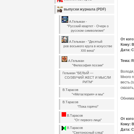
выпуски журнала (PDF)
А.Гельман -
"Русский квартет - Очерк о
русском символизме"
От кого
А.Гельман - "Десятый
Кому: 
ров восьмого круга в искусстве
Дата: С
XXI века"
Тема: R
А.Гельман
"Философия поэзии"
Володя,
Гельман "БЕЛЫЙ —
Много п
СО/ЗВУЧИЙ ЖЕСТ И МЫСЛИ
РИТМ"
весть
(s
сказать,
В.Тарасов
"«Метаглория» и мы"
Обнимаю
В.Тарасов
"Пока горячо"
В.Тарасов
От кого:
"От первого лица"
Кому: 
В.Тарасов
Дата: С
"Светоносный след"