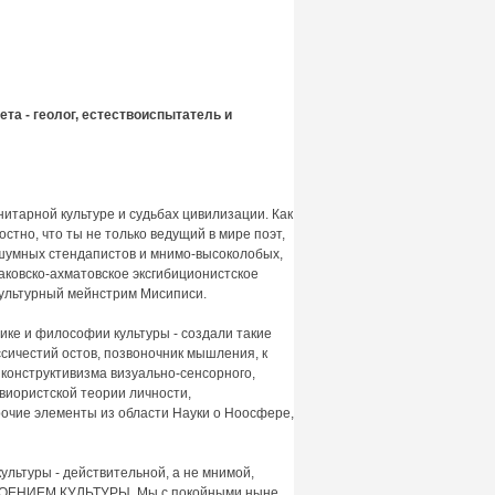
та - геолог, естествоиспытатель и
анитарной культуре и судьбах цивилизации. Как
стно, что ты не только ведущий в мире поэт,
 шумных стендапистов и мнимо-высоколобых,
рнаковско-ахматовское эксгибиционистское
культурный мейнстрим Мисиписи.
ике и философии культуры - создали такие
ссичестий остов, позвоночник мышления, к
 конструктивизма визуально-сенсорного,
виористской теории личности,
рочие элементы из области Науки о Ноосфере,
 культуры - действительной, а не мнимой,
ВОЕНИЕМ КУЛЬТУРЫ. Мы с покойными ныне