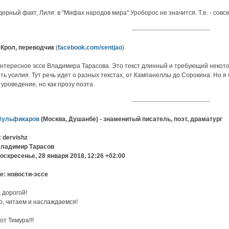
ерный факт, Лиля: в "Мифах народов мира" Уроборос не значится. Т.е. - совсе
Крол, переводчик
(
facebook.com/sentjao
)
нтересное эссе Владимира Тарасова. Это текст длинный и требующий некото
ть усилия. Тут речь идет о разных текстах, от Кампанеллы до Сорокина. Но я
уроведение, но как прозу поэта.
Зульфикаров
(Москва, Душанбе) - знаменитый писатель, поэт, драматург
: dervishz
Владимир Тарасов
оскресенье, 28 января 2018, 12:26 +02:00
e: новости-эссе
 дорогой!
, читаем и наслаждаемся!
от Тимура!!!