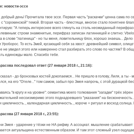
e: новости-эссе
 добрый день! Прочитала твое эссе. Первая часть "раскачки" ценна сама по с
 с "сорокинской" темой. Вторая часть - блестяще, многое стало понятнее бла
итирую: "А теперь интереснее всего глянуть на столь неожиданный перифраз 
левиным: строки знаменитые, перифраз записан латинницей и слитно: Vbelom
а в слове "латиница" - но ты меня, ловительницу блох, хорошо знаешь... Дело н
 Уроборос. То есть Змей, кусающий себя за хвост: древнейший символ, олиц
е не увидел этого или намеренно стал разбирать это слово по частям? В обще
ать единожды мало. Спасибо тебе.
арасова последовал ответ (27 января 2018 г., 21:16):
 сказал - до бронзовых костей докопаемся... Не пришло в голову, Лиля, а ты 
лся, на его "Отеле..." том самом, забыл про Змея напрочь, с этой дурацкой беско
аваясь "в кругу и на уровне": семантика моего толкования "загадки" трёх зёр
жательней несоизмеримо этого поднадоевшего "указания" на бесконечность... .
 цикличность.., календарная цикличность.., короче = ритуал и восход солнца. Шут
арасова (27 января 2018 г., 23:55):
мени Змея - ударение у тёзки не НА рифму. А ассоциат. мышление срабатывает т
ается актуальщина естественным образом. И там этот сложный узел ощущаетс