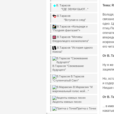
Тема: R
В. Тарасов
"ГДЕ ЗВУКИ БЬЮТ..."
Володя,
В.Тарасов
связано
"Вступая в след"
одно. Ц
В.Тарасов «Кольридж и
птиц-Пе
"Поздняя фантазия"»
опечатк
В.Тарасов "Мотивы
впереди
бледнолицего космополита"
искренн
его чит
В.Тарасов "История одного
поиска"
От В. Т
Ну я же
В.Тарасов "Свежевание
зацикли
будущего"
В.Тарасов
Но, ост
"Ступенчатый Свет"
и содер
В.Марамзин "И
Ницше и
маргинальный голос мой…"
От В. Т
Акценты южных песен
... в и
Притча о Точке
накатыв