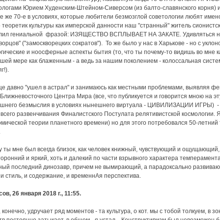
ологами Юрием Худенским-Штейном-Сиверсом (из балто-славянского корня) 
те же 70-е в условиях, которые любители безмозглой советологии любят имен
о теоретик культуры как имперской данности наш "странный" житель сионист
лил гениальной фразой: ИЗЯЩЕСТВО ВСПЛЫВАЕТ НА ЗАКАТЕ. Удивляться неч
ворцов" ("замоскворецких сократов"). То же было у нас в Харькове - но с укло
гические и ноосферные аспекты бытия (то, что ты почему-то видишь во мне к
шей мере как блаженным - а ведь за нашим поколением - колоссальная сис
г!).
е давно "ушел в астрал" и занимаюсь как местными проблемами, выявляя фен
Ближневосточного Центра Мира (все, что публикуется и говорится мною на эту
яшнего безмыслия в условиях нынешнего виртуала - ЦИВИЛИЗАЦИИ ИГРЫ) - р
всего развенчивания Финалистского Постулата релятивистской космологии. 
мической теории планетного времени) но для этого потребовался 50-летний 
.
 ты мне был всегда близок, как человек книжный, чувствующий и ощущающий
оронний и яркий, хоть и далекий по части взрывного характера темперамента. 
ый последний динозавр, причем не вымирающий, а парадоксально развивающий
 и стиль, и содержание, и временнАя перспектива.
ов, 26 января 2018 г., 11:55.
я, конечно, удручает ряд моментов - та культура, о кот. мы с тобой толкуем, в
в постоянно затыкает, в общем - я устал... Конструктивизм был невозможен бе