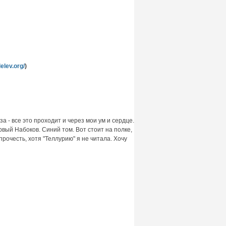
delev.org/
)
а - все это проходит и через мои ум и сердце.
рвый Набоков. Синий том. Вот стоит на полке,
прочесть, хотя "Теллурию" я не читала. Хочу