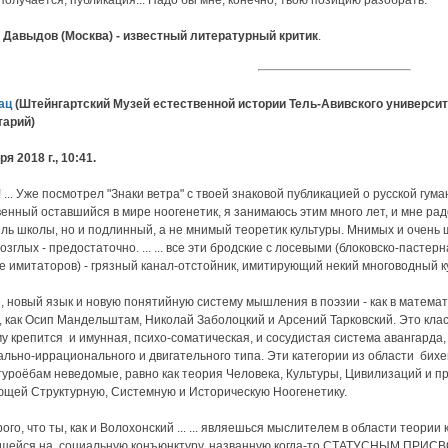
 Давыдов (Москва) - известный литературный критик
.
ац
(Штейнгартский Музей естественной истории Тель-Авивского университе
тарий)
ря 2018 г., 10:41.
 ... Уже посмотрел "Знаки ветра" с твоей знаковой публикацией о русской гум
енный оставшийся в мире ноогенетик, я занимаюсь этим много лет, и мне радо
ль школы, но и подлинный, а не мнимый теоретик культуры. Мнимых и очень
озглых - предостаточно. ... ... все эти бродские с лосевыми (блоковско-пасте
е имитаторов) - грязный канал-отстойник, имитирующий некий многоводный 
 новый язык и новую понятийную систему мышления в поэзии - как в математ
, как Осип Мандельштам, Николай Заболоцкий и Арсений Тарковский. Это кла
у крепится и имунная, психо-соматическая, и сосудистая система авангарда,
льно-иррационального и двигательного типа. Эти категории из области бихе
уроёбам неведомые, равно как теория Человека, Культуры, Цивилизаций и п
щей Структурную, Системную и Историческую Ноогенетику.
ого, что ты, как и Волохонский ... ... являешься мыслителем в области теории
щейся на социальную конъюнктуру, названную когда-то СТАТУСНЫМ ПРИС