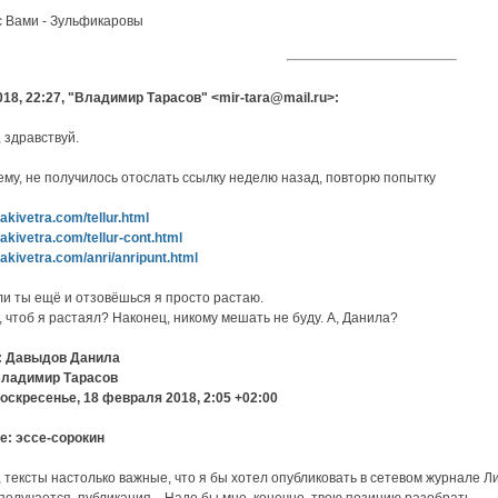
с Вами - Зульфикаровы
018, 22:27, "Владимир Тарасов" <mir-tara@mail.ru>:
 здравствуй.
оему, не получилось отослать ссылку неделю назад, повторю попытку
nakivetra.com/tellur.html
nakivetra.com/tellur-cont.html
nakivetra.com/anri/anripunt.html
сли ты ещё и отзовёшься я просто растаю.
 чтоб я растаял? Наконец, никому мешать не буду. А, Данила?
о: Давыдов Данила
Владимир Тарасов
оскресенье, 18 февраля 2018, 2:05 +02:00
e: эссе-сорокин
 тексты настолько важные, что я бы хотел опубликовать в сетевом журнале Лиt
 получается, публикация... Надо бы мне, конечно, твою позицию разобрать.