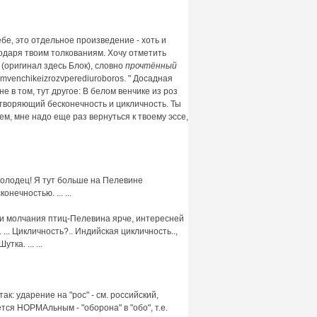
ебе, это отдельное произведение - хоть и
годаря твоим толкованиям. Хочу отметить
(оригинал здесь Блок), словно
прочтённый
venchikeizrozvperediuroboros. " Досадная
е в том, тут другое: В белом венчике из роз
етворяющий бесконечность и цикличность. Ты
м, мне надо еще раз вернуться к твоему эссе,
- молодец! Я тут больше на Пелевине
нечностью. ... ...
ен и молчания птиц-Пелевина ярче, интересней
.. Цикличность?.. Индийская цикличность..,
ка. ... ...
ак: ударение на "рос" - см. российский,
я НОРМАльным - "оборона" в "обо", т.е.