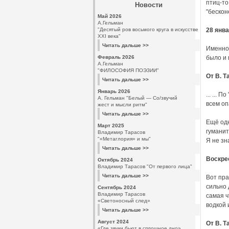
птиц-то
Новости
"бескон
Май 2026
А.Гельман
"Десятый ров восьмого круга в искусстве
28 январ
XXI века"
Читать дальше >>
Именно 
Февраль 2026
было и 
А.Гельман
"ФИЛОСОФИЯ ПОЭЗИИ"
От В. Т
Читать дальше >>
Январь 2026
... ...
А. Гельман "Белый — Со/звучий
всем оп
жест и мысли ритм"
Читать дальше >>
Ещё одн
Март 2025
гуманит
Владимир Тарасов
"«Метаглория» и мы"
Я не зн
Читать дальше >>
Воскрес
Октябрь 2024
Владимир Тарасов "От первого лица"
Читать дальше >>
Вот пра
сильно 
Сентябрь 2024
Владимир Тарасов
самая ч
«Светоносный след»
водкой 
Читать дальше >>
Август 2024
От В. Т
«Где звуки бьют в сплошное дно»