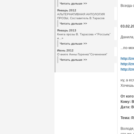
Читать дальше >>
Всегда 
Январь 2012
АЛЬТЕРНАТИВНАЯ АНТОЛОГИЯ
ПРОЗЫ, Составитель В.Тарасов
Читать дальше >>
03.02.2
Январь 2013
Книга прозы В. Тарасова «"Россыпь"
Данила,
и...»
Читать дальше >>
...по-м
Июнь 2012
О книге Анны Горенко"Сочинения"
http://z
Читать дальше >>
http://z
http://z
ну, а е
Хочешь,
От ког
Кому: 
Дата: В
Тема: R
Володя,
это же,