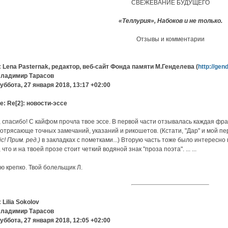
СВЕЖЕВАНИЕ БУДУЩЕГО
«Теллурия», Набоков и не только.
Отзывы и комментарии
: Lena Pasternak, редактор, веб-сайт Фонда памяти М.Генделева (
http://gen
Владимир Тарасов
уббота, 27 января 2018, 13:17 +02:00
e: Re[2]: новости-эссе
 спасибо! С кайфом прочла твое эссе. В первой части отзывалась каждая фраз
отрясающе точных замечаний, указаний и рикошетов. (Кстати, "Дар" и мой пе
ic! Прим. ред.)
в закладках с пометками...) Вторую часть тоже было интересно 
 что и на твоей прозе стоит четкий водяной знак "проза поэта". ... ...
 крепко. Твой болельщик Л.
 Lilia Sokolov
Владимир Тарасов
уббота, 27 января 2018, 12:05 +02:00