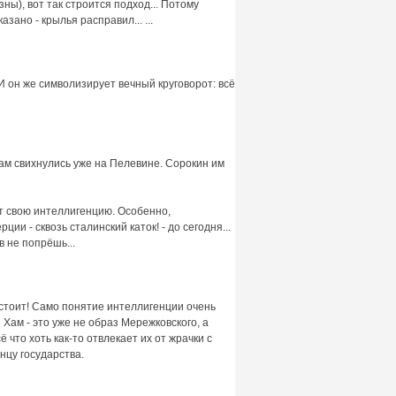
зны), вот так строится подход... Потому
зано - крылья расправил... ...
И он же символизирует вечный круговорот: всё
 там свихнулись уже на Пелевине. Сорокин им
ит свою интеллигенцию. Особенно,
ии - сквозь сталинский каток! - до сегодня...
 не попрёшь...
 стоит! Само понятие интеллигенции очень
Хам - это уже не образ Мережковского, а
 что хоть как-то отвлекает их от жрачки с
нцу государства.