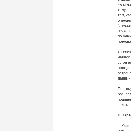
культур
тему в 
тем, чт
опреде
"замоск
психоло
по мень
передря
Я вообщ
нашего 
сегодн
прежде 
астроно
данных
Поэтому
разност
подлинн
золота:
В.
Тарас
... Мен
новшест