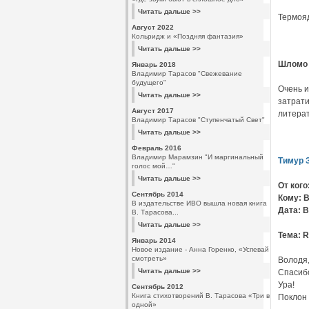
Читать дальше >>
Термояд
Август 2022
Кольридж и «Поздняя фантазия»
Читать дальше >>
Шломо 
Январь 2018
Владимир Тарасов "Свежевание
будущего"
Очень и
Читать дальше >>
затрати
Август 2017
литерат
Владимир Тарасов "Ступенчатый Свет"
Читать дальше >>
Февраль 2016
Владимир Марамзин "И маргинальный
Тимур 
голос мой…"
Читать дальше >>
От кого
Сентябрь 2014
Кому: 
В издательстве ИВО вышла новая книга
Дата: В
В. Тарасова...
Читать дальше >>
Тема: R
Январь 2014
Новое издание - Анна Горенко, «Успевай
смотреть»
Володя,
Читать дальше >>
Спасибо
Ура!
Сентябрь 2012
Книга стихотворений В. Тарасова «Три в
Поклон 
одной»