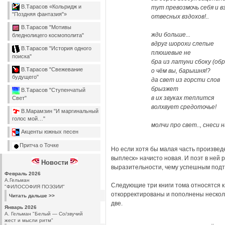
В.Тарасов «Кольридж и
тут превозмочь себя и 
"Поздняя фантазия"»
отвесных вздохов!..
В.Тарасов "Мотивы
жди больше...
бледнолицего космополита"
вдруг шорохи слепые
В.Тарасов "История одного
плюшевые не
поиска"
бра из латуни сбоку (обра
В.Тарасов "Свежевание
о чём вы, барышня!?
будущего"
да свет из горсти слов
брызжет
В.Тарасов "Ступенчатый
в их звуках теплится
Свет"
волхвует средоточье!
В.Марамзин "И маргинальный
голос мой…"
молчи про свет.., снеси н
Акценты южных песен
Притча о Точке
Но если хотя бы малая часть произвед
выплеск» начисто новая. И поэт в ней
Новости
выразительности, чему успешным подтв
Февраль 2026
А.Гельман
Следующие три книги тома относятся к 
"ФИЛОСОФИЯ ПОЭЗИИ"
откорректированы и пополнены несколь
Читать дальше >>
две.
Январь 2026
А. Гельман "Белый — Со/звучий
жест и мысли ритм"