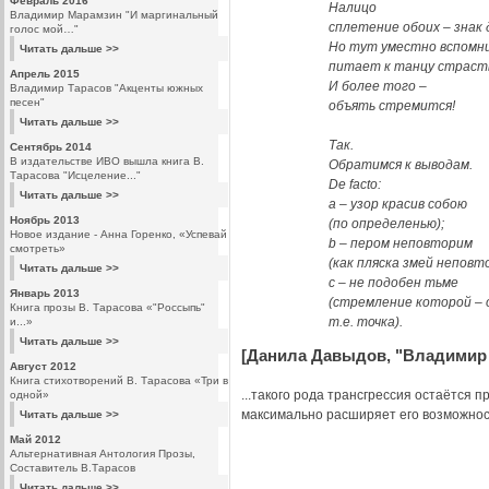
Февраль 2016
Налицо
Владимир Марамзин "И маргинальный
сплетение обоих – знак 
голос мой…"
Но тут уместно вспомн
Читать дальше >>
питает к танцу страст
Апрель 2015
И более того –
Владимир Тарасов "Акценты южных
песен"
объять стремится!
Читать дальше >>
Так.
Сентябрь 2014
В издательстве ИВО вышла книга В.
Обратимся к выводам.
Тарасова "Исцеление..."
De facto:
Читать дальше >>
a – узор красив собою
Ноябрь 2013
(по определенью);
Новое издание - Анна Горенко, «Успевай
b – пером неповторим
смотреть»
(как пляска змей неповт
Читать дальше >>
c – не подобен тьме
Январь 2013
(стремление которой – 
Книга прозы В. Тарасова «"Россыпь"
т.е. точка).
и...»
Читать дальше >>
[Данила Давыдов, "Владимир 
Август 2012
Книга стихотворений В. Тарасова «Три в
...такого рода трансгрессия остаётся 
одной»
максимально расширяет его возможнос
Читать дальше >>
Май 2012
Альтернативная Антология Прозы,
Составитель В.Тарасов
Читать дальше >>