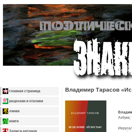
Владимир Тарасов «Ис
главная страница
рецензии и отклики
линки
Владим
Азбука; 
книги
Иерусали
Записи авторов