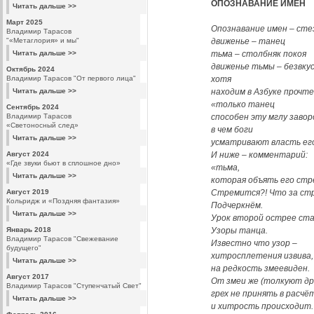
ОПОЗНАВАНИЕ ИМЁН
Читать дальше >>
Март 2025
Опознавание имен – стез
Владимир Тарасов
"«Метаглория» и мы"
движенье – танец
Читать дальше >>
тьма – столбняк покоя
движенье тьмы – безвкус
Октябрь 2024
Владимир Тарасов "От первого лица"
хотя
Читать дальше >>
находим в Азбуке прочте
«только танец
Сентябрь 2024
Владимир Тарасов
способен эту мглу заво
«Светоносный след»
в чем боги
Читать дальше >>
усматривают власть его
Август 2024
И ниже – комментарий:
«Где звуки бьют в сплошное дно»
«тьма,
Читать дальше >>
которая объять его стр
Август 2019
Стремится?! Что за ст
Кольридж и «Поздняя фантазия»
Подчеркнём.
Читать дальше >>
Урок второй острее ст
Январь 2018
Узоры танца.
Владимир Тарасов "Свежевание
Известно что узор –
будущего"
хитросплетения извива, 
Читать дальше >>
на редкость змеевиден.
Август 2017
От змеи же (толкуют др
Владимир Тарасов "Ступенчатый Свет"
грех не принять в расчё
Читать дальше >>
и хитрость происходит.