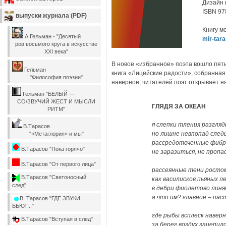
Дизайн 
ISBN 97
выпуски журнала (PDF)
Книгу м
А.Гельман - "Десятый
mir-tar
ров восьмого круга в искусстве
XXI века"
В новое «избранное» поэта вошло пять 
Гельман
книга «Лицейские радости», собранная
"Философия поэзии"
наверное, читателей поэт открывает на
Гельман "БЕЛЫЙ —
СО/ЗВУЧИЙ ЖЕСТ И МЫСЛИ
ГЛЯДЯ ЗА ОКЕАН
РИТМ"
я слепки тления разгля
В.Тарасов
но лишне невпопад след
"«Метаглория» и мы"
рассредоточенные фибр
В.Тарасов "Пока горячо"
не заразиться, не пропа
В.Тарасов "От первого лица"
рассеянные тени ростом
В.Тарасов "Светоносный
как василисков пьяных л
след"
в дебри фиолетово линя
а что им? главное – пас
В. Тарасов "ГДЕ ЗВУКИ
БЬЮТ..."
где рыбы всплеск навер
В.Тарасов "Вступая в след"
за берег воздух зацепилс