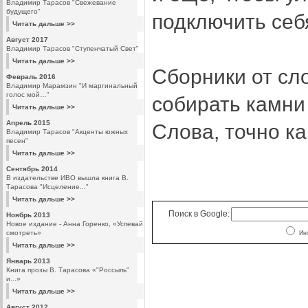
Владимир Тарасов "Свежевание
будущего"
подключить себя
Читать дальше >>
Август 2017
Владимир Тарасов "Ступенчатый Свет"
Читать дальше >>
Сборники от сл
Февраль 2016
Владимир Марамзин "И маргинальный
голос мой…"
собирать камни
Читать дальше >>
Апрель 2015
Слова, точно ка
Владимир Тарасов "Акценты южных
песен"
Читать дальше >>
Сентябрь 2014
В издательстве ИВО вышла книга В.
Тарасова "Исцеление..."
Читать дальше >>
Поиск в Google:
Ноябрь 2013
Новое издание - Анна Горенко, «Успевай
смотреть»
Ин
Читать дальше >>
Январь 2013
Книга прозы В. Тарасова «"Россыпь"
и...»
Читать дальше >>
Август 2012