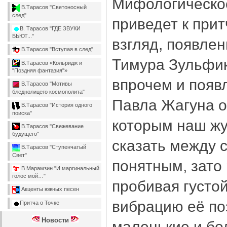
Мифологическое
В.Тарасов "Светоносный
след"
приведет к прит
В. Тарасов "ГДЕ ЗВУКИ
БЬЮТ..."
взгляд, появле
В.Тарасов "Вступая в след"
Тимура Зульфик
В.Тарасов «Кольридж и
"Поздняя фантазия"»
впрочем и появ
В.Тарасов "Мотивы
бледнолицего космополита"
Павла Жагуна о
В.Тарасов "История одного
поиска"
которым наш жу
В.Тарасов "Свежевание
будущего"
сказать между 
В.Тарасов "Ступенчатый
Свет"
понятным, зато
В.Марамзин "И маргинальный
голос мой…"
пробивая густо
Акценты южных песен
вибрацию её п
Притча о Точке
Новости
маленькие и бол