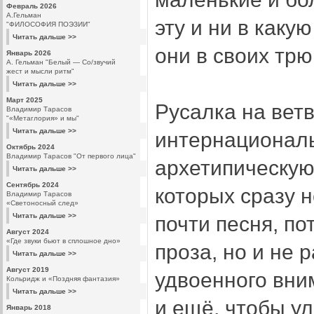
Февраль 2026
А.Гельман
эту и ни в каку
"ФИЛОСОФИЯ ПОЭЗИИ"
Читать дальше >>
они в своих трю
Январь 2026
А. Гельман "Белый — Со/звучий
жест и мысли ритм"
Читать дальше >>
Март 2025
Русалка на вет
Владимир Тарасов
"«Метаглория» и мы"
Читать дальше >>
интернациональ
Октябрь 2024
Владимир Тарасов "От первого лица"
архетипическую 
Читать дальше >>
Сентябрь 2024
которых сразу н
Владимир Тарасов
«Светоносный след»
Читать дальше >>
почти песня, по
Август 2024
«Где звуки бьют в сплошное дно»
проза, но и не р
Читать дальше >>
Август 2019
удвоенного вни
Кольридж и «Поздняя фантазия»
Читать дальше >>
и ещё, чтобы у
Январь 2018