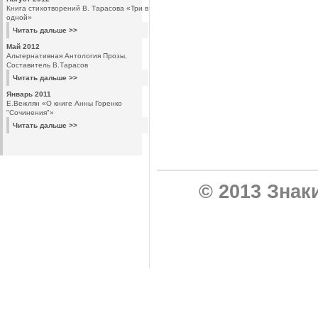
Книга стихотворений В. Тарасова «Три в
одной»
Читать дальше >>
Май 2012
Альтернативная Антология Прозы,
Составитель В.Тарасов
Читать дальше >>
Январь 2011
Е.Вежлян «О книге Анны Горенко
"Сочинения"»
Читать дальше >>
© 2013 Знак