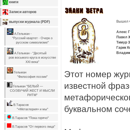
книги
Записи авторов
Вышел ч
выпуски журнала (PDF)
Алекс 
А.Гельман -
Павел 
"Русский квартет - Очерк о
Тимур 
русском символизме"
Гарик 
Владим
А.Гельман - "Десятый
ров восьмого круга в искусстве
XXI века"
Этот номер жур
Гельман
"Философия поэзии"
известной фразо
Гельман "БЕЛЫЙ —
СО/ЗВУЧИЙ ЖЕСТ И МЫСЛИ
метафорическом
РИТМ"
В.Тарасов
буквальном соче
"«Метаглория» и мы"
В.Тарасов "Пока горячо"
В.Тарасов "От первого лица"